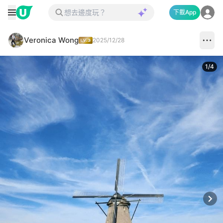
下載App
Veronica Wong
2025/12/28
1
/
4
Next