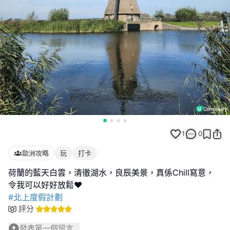
1
0
歐洲攻略
玩
打卡
荷蘭的藍天白雲，清徹湖水，良辰美景，真係Chill寫意，
#北上度假計劃
評分
發表第一個留言...