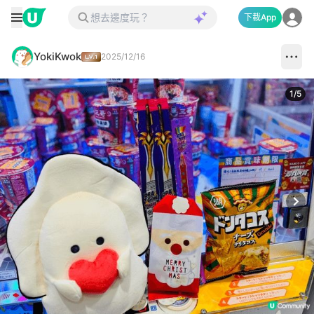
下載App
YokiKwok
2025/12/16
1
/
5
Next