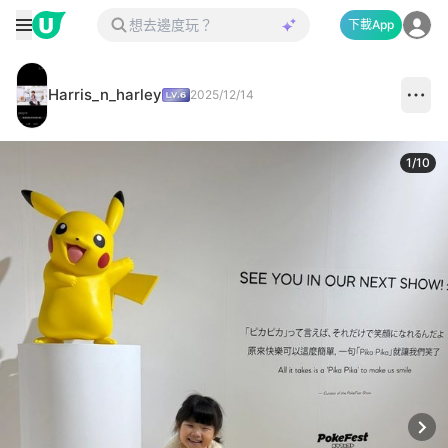
下載App
Harris_n_harley
2025/12/14
1
/
10
Next