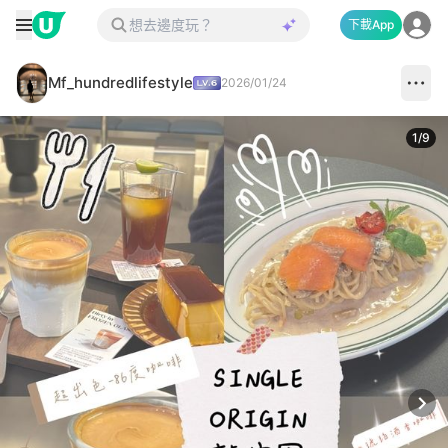
下載App
Mf_hundredlifestyle
2026/01/24
1
/
9
Next