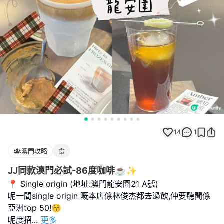
14
1
澳門攻略
食
JJ同款澳門必試-86度咖啡☕️✨
📍 Single origin (地址:澳門龍安圍21 A號)
呢一間single origin 嘅本店係林俊杰都去過飲,仲要聽聞係
亞洲top 50!😚
呢度招
...
更多