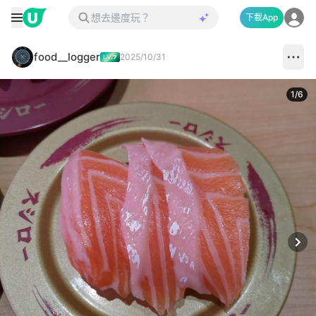
下載App
food__logger
2025/10/31
1
/
6
Next