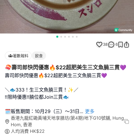
38
6
著數報料
飲食
🍣壽司郎快閃優惠🔥$22超肥美生三文魚腩三貫💜
壽司郎快閃優惠🔥$22超肥美生三文魚腩三貫💜
＼🐟333！生三文魚腩三貫！✨／
‼️限時優惠‼️腩位都Join三貫🐟
🗓️販售期間：10月29（三）～31日
...
更多
香港九龍紅磡黃埔天地享膳坊(第4期)地下G10號舖, Hung
Hom, 香港
人均消費
HK$
22