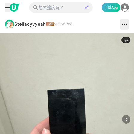
下載App
Stellacyyyeah
2025/12/21
1
/
4
Next