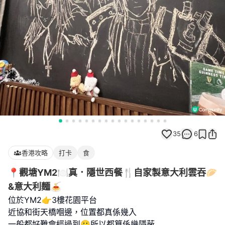
35
6
香港攻略
打卡
食
📍觀塘YM2🍽️真．隱世西餐🍴自家製意大利雲吞🥟
&意大利麵🍝
位於YM2👉3樓花園平台
近協和街天橋嗰邊，位置都真係幾入
一般都好難會經過到🥲所以都算係幾隱蔽