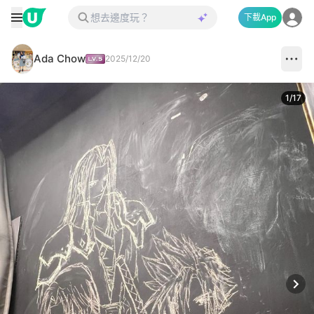
下載App
Ada Chow
2025/12/20
1
/
17
Next