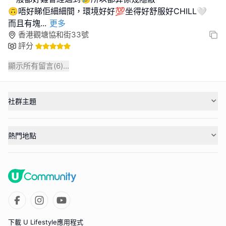
🙃唔好睇佢細細間，環境好好💯坐得好舒服好CHILL🤍
而且有塊
...
更多
香港觀塘協和街33號
評分
顯示所有留言(
6
)...
社群主題
熱門地點
下載 U Lifestyle應用程式