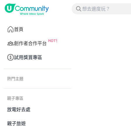
首頁
創作者合作平台
試用獎賞專區
熱門主題
親子專區
放電好去處
親子旅遊