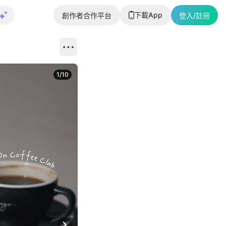
下載App
創作者合作平台
登入/註冊
1
/
10