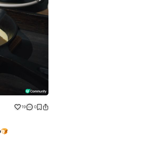
Next slide
19
0
b🍞