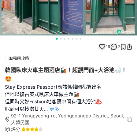
16
2
韓國攻略
韓國臥床火車主題酒店🚂！超靚門面+大浴池🛁！
🤩
Stay Express Passport應該係韓國都算出名
佢地以復古英式臥床火車做主題🚂
但同時又好Fushion地客廳中間有個大浴池♨️
呢到可以拎啲廿火
...
更多
92-1 Yangpyeong-ro, Yeongdeungpo District, Seoul,
大韓民國
評分