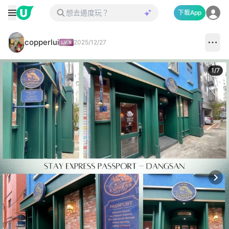
下載App
copperlui
2025/12/27
1
/
7
Next