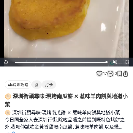
Loaded
:
Replay
Unmute
Full
100.00%
17
0
深圳攻略
食
打卡
🫓 深圳街頭尋味:現烤南瓜餅 ✕ 惹味羊肉餅與地道小
菜
🫓 深圳街頭尋味:現烤南瓜餅 ✕ 惹味羊肉餅與地道小菜
今日同全家人去深圳行街,除咗品嚐之前提到嘅特色烤餅之
外,我哋仲試咗金黃香甜嘅南瓜餅､惹味嘅羊肉餅,以及幾
...