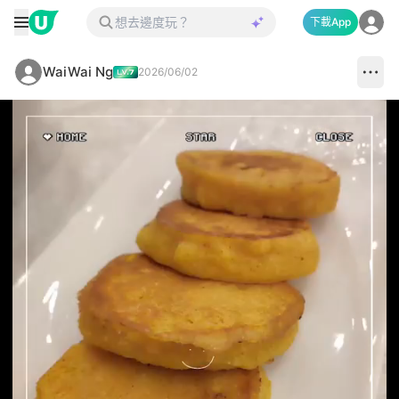
下載App
WaiWai Ng
2026/06/02