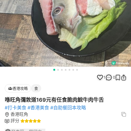
1
0
香港攻略
食
喺旺角彌敦道169元有任食脆肉鯇牛肉牛舌
#打卡美食
#香港美食
#自助餐回本攻略
香港旺角
評分