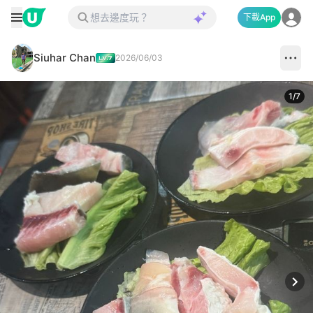
下載App
Siuhar Chan
2026/06/03
1
/
7
Next