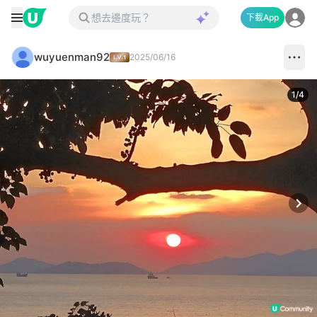
下載App
wuyuenman92
2025/06/16
1
/
4
Next