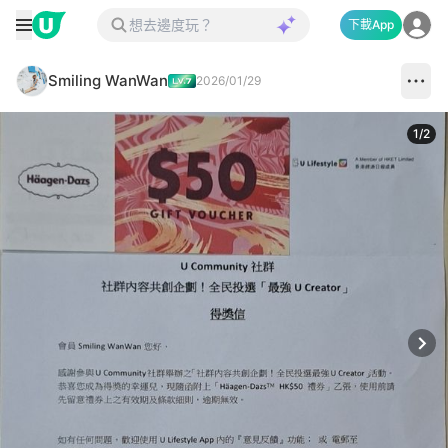
下載App
Smiling WanWan
2026/01/29
1
/
2
Next