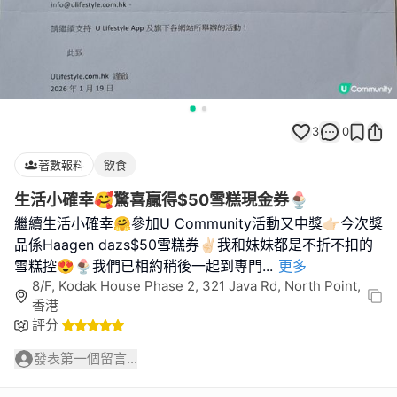
3
0
著數報料
飲食
生活小確幸🥰驚喜贏得$50雪糕現金券🍨
繼續生活小確幸🤗參加U Community活動又中獎👉🏻今次獎
品係Haagen dazs$50雪糕券✌🏻我和妹妹都是不折不扣的
雪糕控😍🍨我們已相約稍後一起到專門
...
更多
8/F, Kodak House Phase 2, 321 Java Rd, North Point,
香港
評分
發表第一個留言...