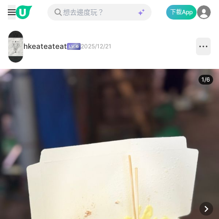
下載App
hkeateateat
2025/12/21
1
/
6
Next