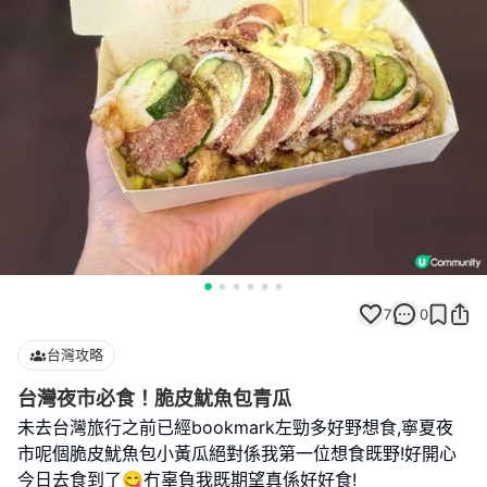
7
0
台灣攻略
台灣夜市必食！脆皮魷魚包青瓜
未去台灣旅行之前已經bookmark左勁多好野想食,寧夏夜
市呢個脆皮魷魚包小黃瓜絕對係我第一位想食既野!好開心
今日去食到了😋冇辜負我既期望真係好好食!