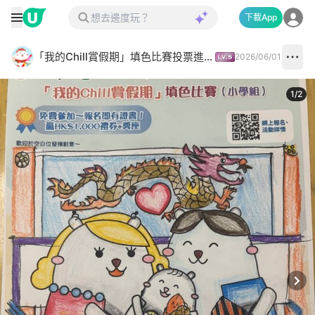
下載App
「我的Chill賞假期」填色比賽投票進行中✅
2026/06/01
1
/
2
Next