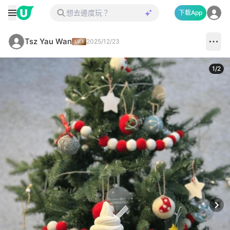
下載App
Tsz Yau Wan
2025/12/23
1
/
2
Next