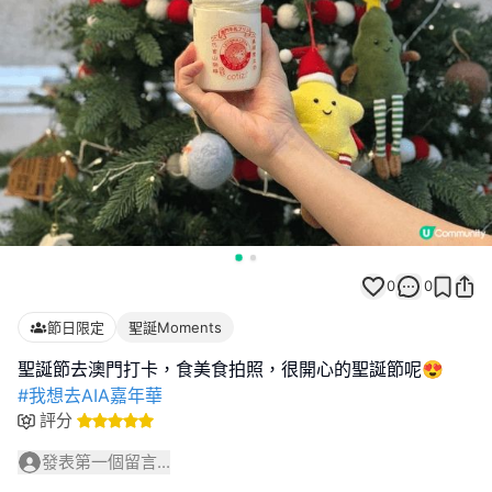
0
0
節日限定
聖誕Moments
#我想去AIA嘉年華
評分
發表第一個留言...