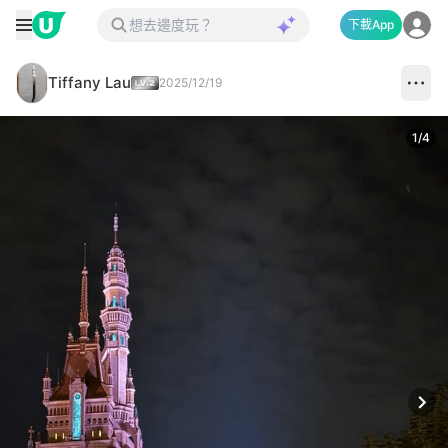
下載App
Tiffany Lau
2025/12/19
1
/
4
Next