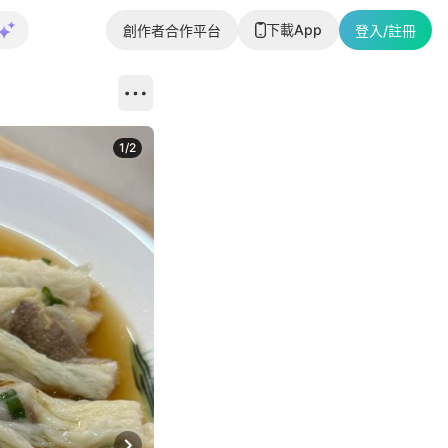
下載App
創作者合作平台
登入/註冊
1
/
2
即睇更多社