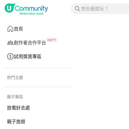
首頁
創作者合作平台
試用獎賞專區
熱門主題
親子專區
放電好去處
親子旅遊