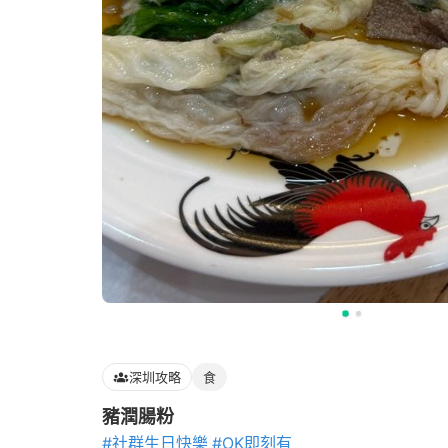
深圳攻略
食
豬潤腸粉
#社群生日快樂
#OK即刻有