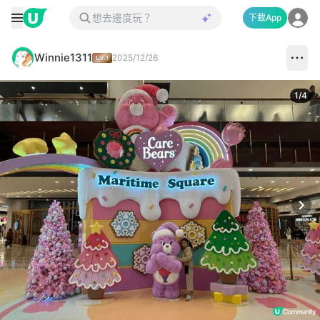
下載App
Winnie1311
2025/12/26
1
/
4
Next