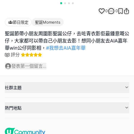
0
0
節日限定
聖誕Moments
聖誕節帶小朋友周圍影聖誕公仔，去咗青衣影佢最鍾意嘅公
仔，大家都可以帶自己小朋友去影！想同小朋友去AIA嘉年
華win公仔同影相，
#我想去AIA嘉年華
評分
發表第一個留言...
社群主題
熱門地點