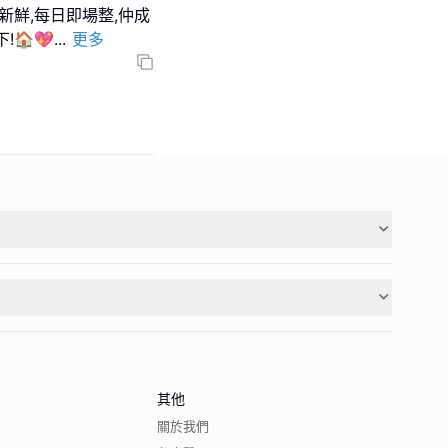
新鮮,每日即場整,仲成
🏠💖
...
更多
其他
關於我們