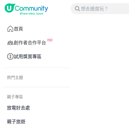
首頁
創作者合作平台
試用獎賞專區
熱門主題
親子專區
放電好去處
親子旅遊