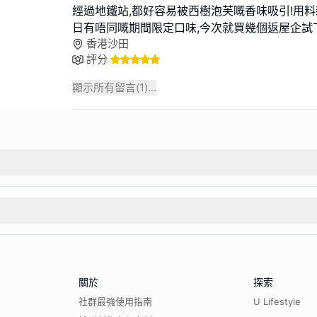
經過地鐵站,都好容易被西樹泡芙嘅香味吸引!用料
日有唔同嘅期間限定口味,今次就買幾個返屋企試下!
香港沙田
評分
顯示所有留言(
1
)...
關於
探索
社群最強使用指南
U Lifestyle