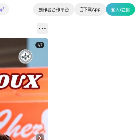
下載App
創作者合作平台
登入/註冊
1
/
7