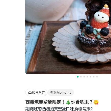
節日限定
聖誕Moments
西樹泡芙聖誕限定！🎄你食咗未？😋
期間限定!西樹泡芙聖誕口味,你食咗未?