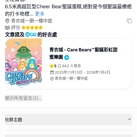
6.5米高超巨型Cheer Bear聖誕蛋糕,絕對是今個聖誕最療癒
的打卡地標
...
更多
青衣城一期一樓中庭
評分
文章提及
的好去處
青衣城 - Care Bears™聖誕彩虹甜
蜜樂園
5
643
人想去
2025年11月13日 - 2026年1月4日
青衣城一期一樓中庭
顯示所有留言(
2
)...
社群主題