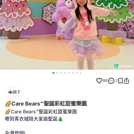
86
2
親子
🌈Care Bears™️聖誕彩虹甜蜜樂園
🌈Care Bears™️聖誕彩虹甜蜜樂園
嚟到青衣城陪大家過聖誕🎄
全港首個!