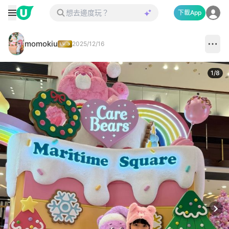
下載App
momokiu
2025/12/16
1
/
8
Next