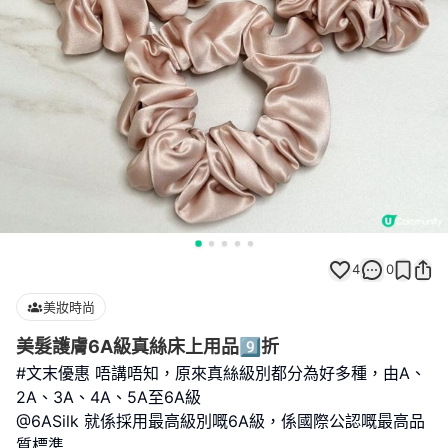
4
0
美妝時尚
美髮護膚6A級真絲床上用品9️⃣折
#文末優惠 唔講唔知，原來真絲級別都分為好多種，由A、
2A、3A、4A、5A至6A級
@6ASilk 就係採用最高級別嘅6A級，係國際公認嘅最高品
質標準