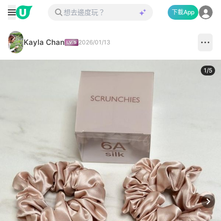
下載App
Kayla Chan
2026/01/13
1
/
5
Next