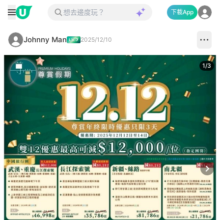
下載App
Johnny Man
2025/12/10
1
/
3
Next