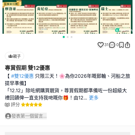
31
0
親子
專賞假期 雙12優惠
【
#雙12優惠
只限三天！🌸為你2026年嘅郵輪、河船之旅
提早準備】
「12.12」除咗網購買靚貨，尊賞假期都準備咗一份超級大
禮回饋俾一直支持我哋嘅你🎁！由12
...
更多
評分
發表第一個留言...