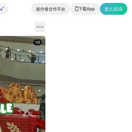
下載App
創作者合作平台
登入/註冊
1
/
5