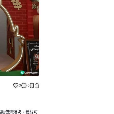
Next slide
3
0
，形造麵包烘焙坊。粉絲可