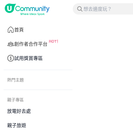
首頁
創作者合作平台
試用獎賞專區
熱門主題
親子專區
放電好去處
親子旅遊