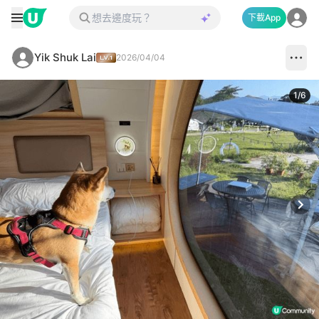
下載App
Yik Shuk Lai
2026/04/04
1
/
6
Next