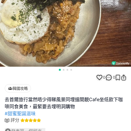
0
0
韓國攻略
去首爾旅行當然唔少得睇風景同埋搵間靚Cafe坐低飲下咖
#甜蜜聖誕滋味
評分