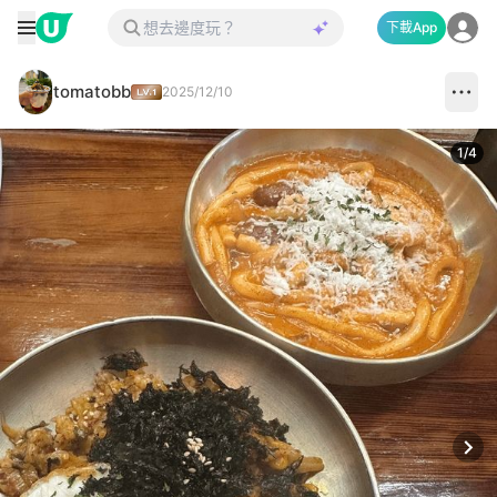
下載App
tomatobb
2025/12/10
1
/
4
Next