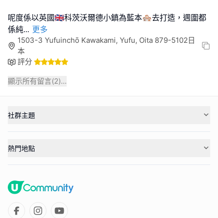
呢度係以英國🇬🇧科茨沃爾德小鎮為藍本🏘️去打造，週圍都
係純
...
更多
1503-3 Yufuinchō Kawakami, Yufu, Oita 879-5102日
本
評分
顯示所有留言(
2
)...
社群主題
熱門地點