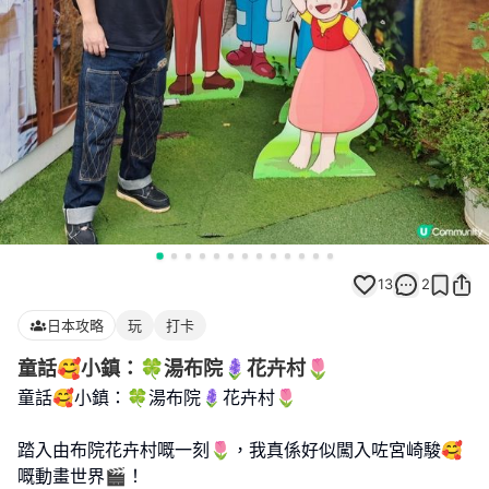
13
2
日本攻略
玩
打卡
童話🥰小鎮：🍀湯布院🪻花卉村🌷
童話🥰小鎮：🍀湯布院🪻花卉村🌷
踏入由布院花卉村嘅一刻🌷，我真係好似闖入咗宮崎駿🥰
嘅動畫世界🎬！