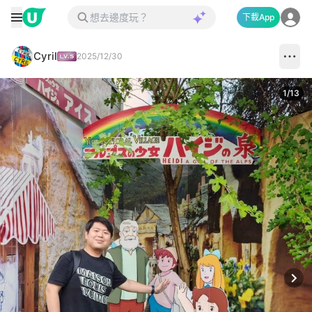
下載App
Cyril
2025/12/30
1
/
13
Next