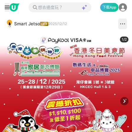
下載App
Smart Jetso
2025/12/12
1
/
2
Next