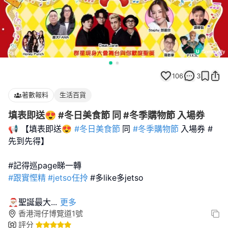
106
3
著數報料
生活百貨
填表即送😍 #冬日美食節 同 #冬季購物節 入場券
📢 【填表即送😍
#冬日美食節
同
#冬季購物節
入場券 #
先到先得】
#跟實慳精
#jetso任拎
#多like多jetso
🎅🏼聖誕最大
...
更多
香港灣仔博覽道1號
評分