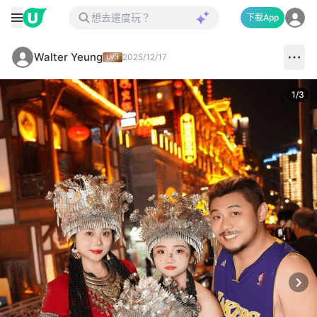
下載App
Walter Yeung
2025/12/17
1
/
3
Next