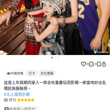
0
0
中國攻略
打卡
文化禮儀
這是上年假期同家人一齊去咗重慶玩而影嘅一啲當地好出名
#北上度假計劃
評分
發表第一個留言...