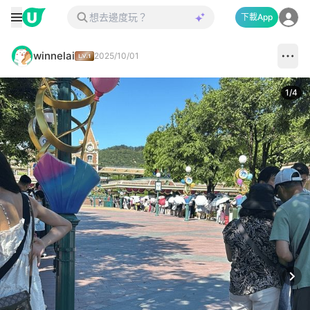
下載App
winnelai
2025/10/01
1
/
4
Next