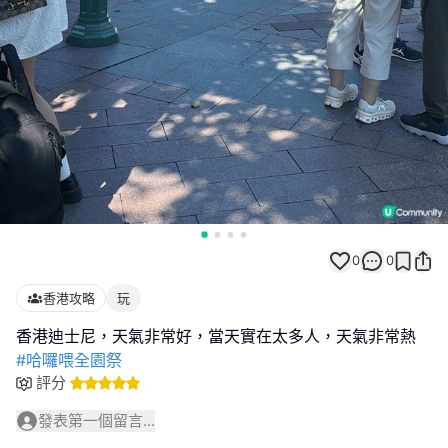
0
0
香港攻略
玩
#哈囉喂全園祭
評分
發表第一個留言...