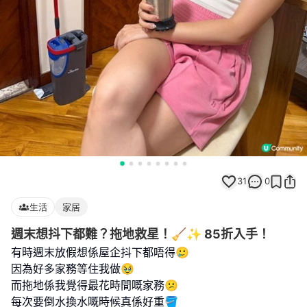
31
0
生活
家居
週末想抖下都難？拖地救星！🧹✨ 85折入手！
有時週末放假想係屋企抖下都唔得🥲
因為好多家務等住我做🥹
而拖地係我覺得最花時間嘅家務😕
每次要倒水換水嘅時候真係好重🪣