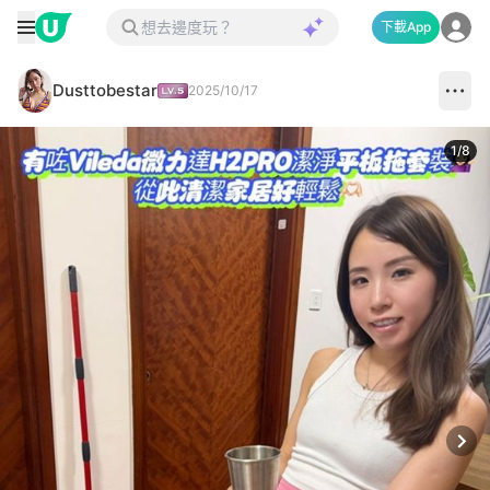
下載App
Dusttobestar
2025/10/17
1
/
8
Next