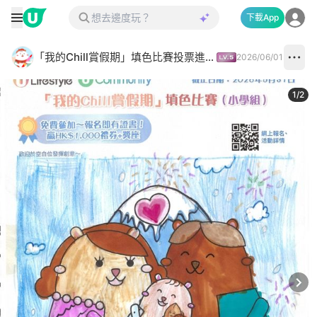
下載App
「我的Chill賞假期」填色比賽投票進行中✅
2026/06/01
1
/
2
Next