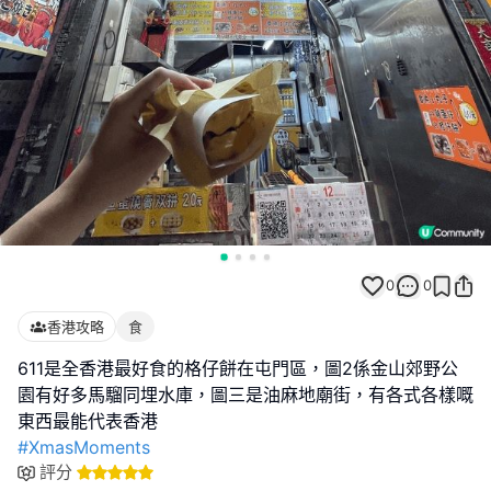
0
0
香港攻略
食
611是全香港最好食的格仔餅在屯門區，圖2係金山郊野公
園有好多馬騮同埋水庫，圖三是油麻地廟街，有各式各樣嘅
#XmasMoments
評分