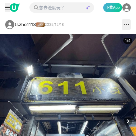
下載App
tszho1113
2025/12/18
1
/
4
Next