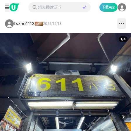
下載App
tszho1113
2025/12/18
1
/
4
Next