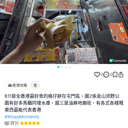
0
0
香港攻略
食
611是全香港最好食的格仔餅在屯門區，圖2係金山郊野公
園有好多馬騮同埋水庫，圖三是油麻地廟街，有各式各樣嘅
#XmasMoments
評分