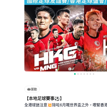
運動
【本地足球賽事⚽】
全港球迷注意💥除咗6月嘅世界盃之外，嚟緊香