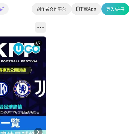
下載App
創作者合作平台
登入/註冊
1
/
7