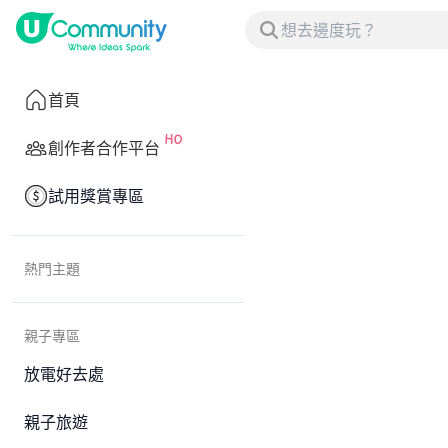
首頁
創作者合作平台
試用獎賞專區
熱門主題
親子專區
放電好去處
親子旅遊