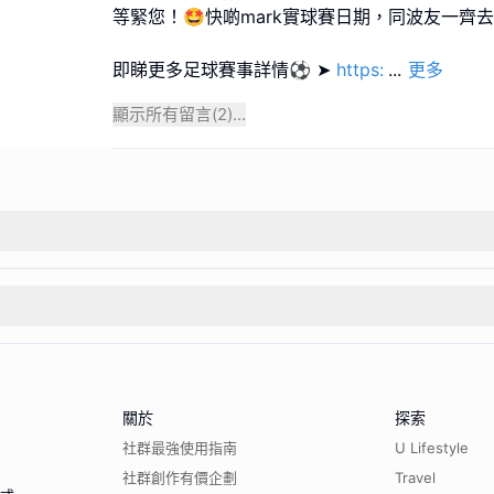
等緊您！🤩快啲mark實球賽日期，同波友一齊
即睇更多足球賽事詳情⚽ ➤
https:
...
更多
顯示所有留言(
2
)...
關於
探索
社群最強使用指南
U Lifestyle
社群創作有價企劃
Travel