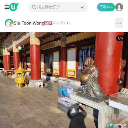
下載App
Siu Foon Wong
2025/12/12
1
/
6
Next