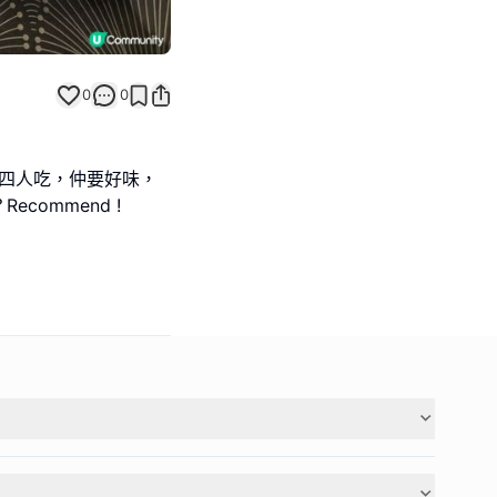
0
0
三至四人吃，仲要好味，