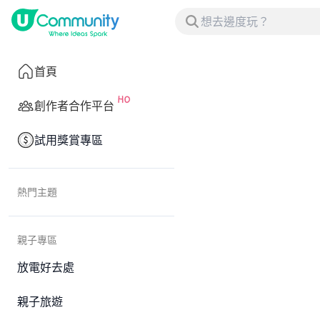
首頁
創作者合作平台
試用獎賞專區
熱門主題
親子專區
放電好去處
親子旅遊