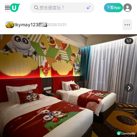
下載App
lkymay123
2025/12/31
1
/
7
Next