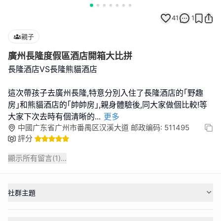
41
1
親子
廣州長隆度假區酒店開箱大比拼
長隆酒店VS長隆熊貓酒店
這次帶孩子去廣州長隆,特意分別入住了長隆酒店的｢野趣
房｣和熊貓酒店的｢帥帥房｣,親身體驗後,同大家做個比較!等
大家下次去時有個清晰的
...
更多
中國广东省广州市番禺区汉溪大道 邮政编码: 511495
評分
顯示所有留言(
1
)...
社群主題