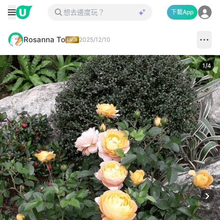
下載App
Rosanna To
2025/12/10
1
/
4
Next