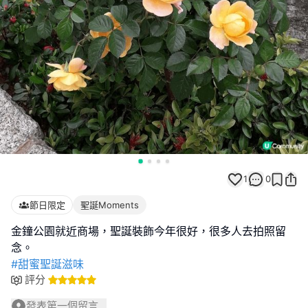
1
0
節日限定
聖誕Moments
金鐘公園就近商場，聖誕裝飾今年很好，很多人去拍照留
#甜蜜聖誕滋味
評分
發表第一個留言...