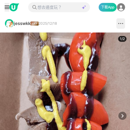
下載App
jesswkk
2025/12/18
1
/
2
Next