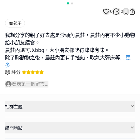
0
0
親子
我想分享的親子好去處是沙頭角農莊，農莊內有不少小動物
給小朋友餵食。
農莊內還可以bbq，大小朋友都吃得津津有味。
除了睇動物之後，農莊內更有手搖船、吹氣大彈床等
...
更
多
評分
發表第一個留言...
社群主題
熱門地點