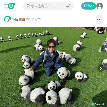
下載App
小飯
2025/12/23
1
/
2
Next