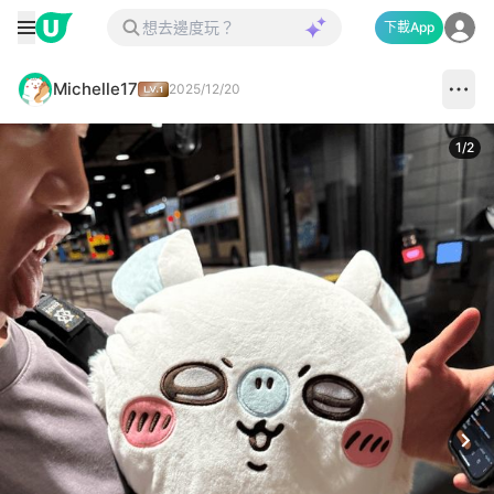
下載App
Michelle17
2025/12/20
1
/
2
Next