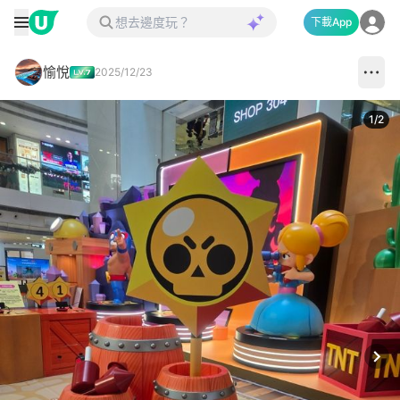
下載App
愉悅
2025/12/23
1
/
2
Next