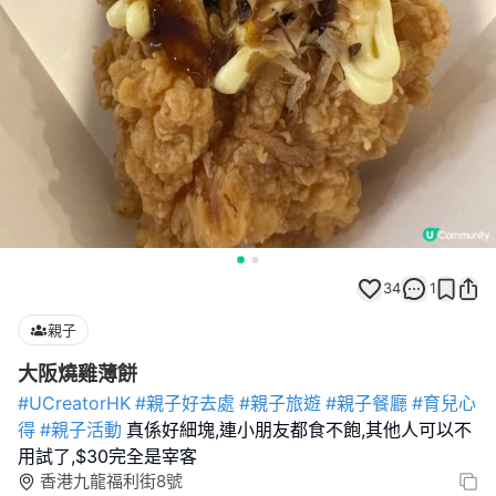
34
1
親子
大阪燒雞薄餅
#UCreatorHK
#親子好去處
#親子旅遊
#親子餐廳
#育兒心
得
#親子活動
真係好細塊,連小朋友都食不飽,其他人可以不
用試了,$30完全是宰客
香港九龍福利街8號