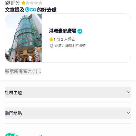
評分
文章提及
的好去處
港灣豪庭廣場
1
2
人想去
香港九龍福利街8號
顯示所有留言(
1
)...
社群主題
熱門地點