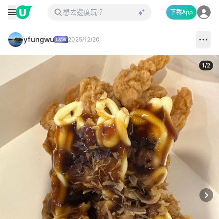
下載App
yfungwu
2025/12/20
1
/
2
Next