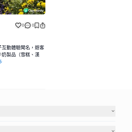
0
0
子互動體驗聞名，遊客
牛奶製品（雪糕、漢
多