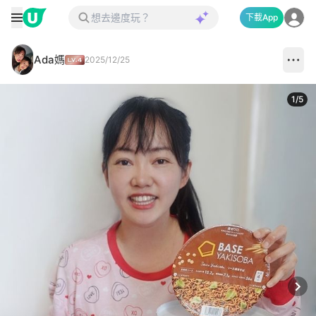
下載App
Ada媽
2025/12/25
1
/
5
Next