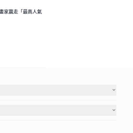
l級小畫家贏走「最高人氣