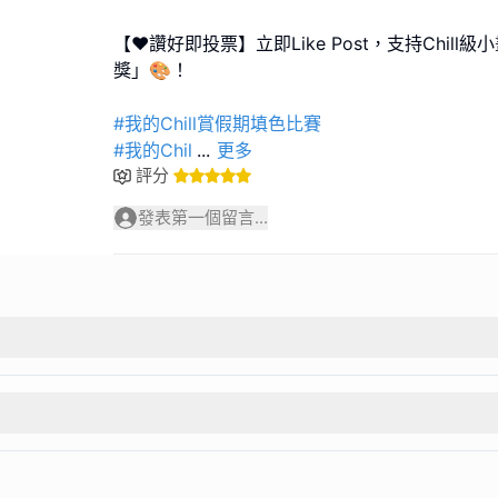
【❤️讚好即投票】立即Like Post，支持Chil
獎」🎨！
#我的Chill賞假期填色比賽
#我的Chil
...
更多
評分
發表第一個留言...