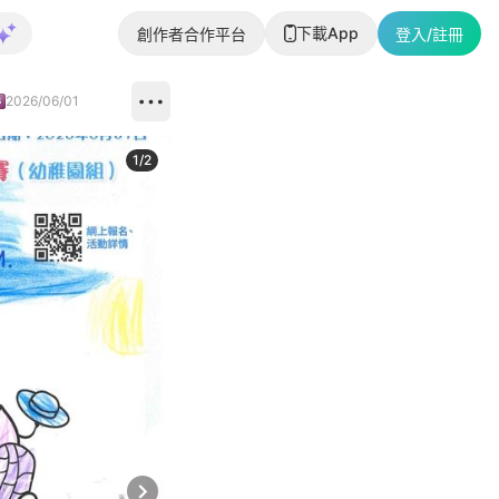
下載App
創作者合作平台
登入/註冊
2026/06/01
1
/
2
即睇更多社