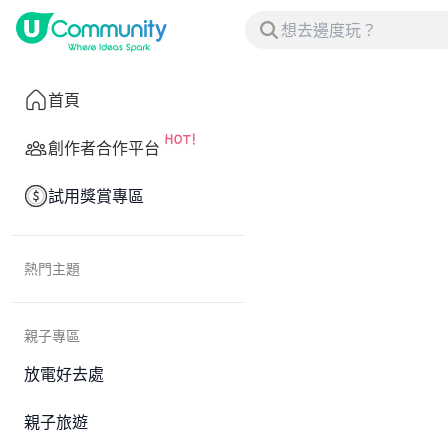
首頁
創作者合作平台
試用獎賞專區
熱門主題
親子專區
放電好去處
親子旅遊