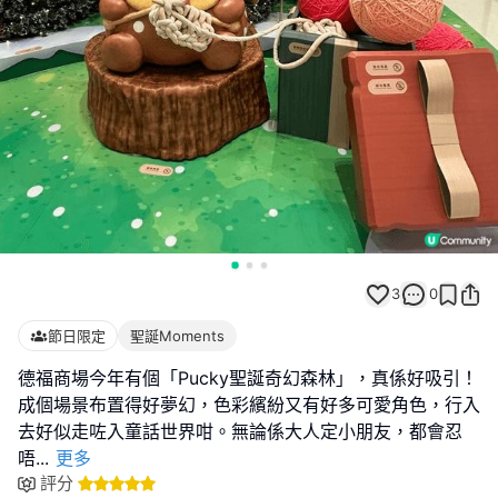
3
0
節日限定
聖誕Moments
德福商場今年有個「Pucky聖誕奇幻森林」，真係好吸引！
成個場景布置得好夢幻，色彩繽紛又有好多可愛角色，行入
去好似走咗入童話世界咁。無論係大人定小朋友，都會忍
唔
...
更多
評分