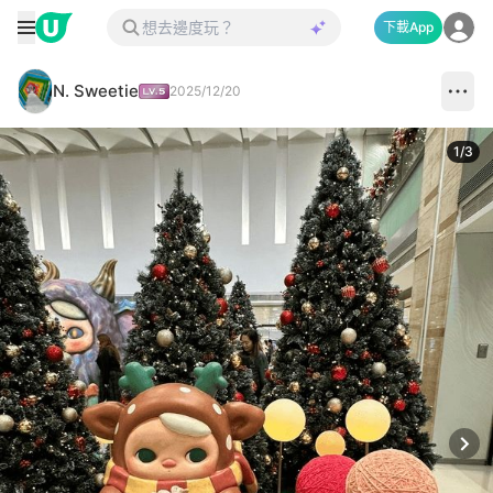
下載App
N. Sweetie
2025/12/20
1
/
3
Next