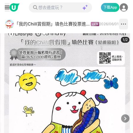
下載App
「我的Chill賞假期」填色比賽投票進行中✅
2026/06/01
1
/
2
Next