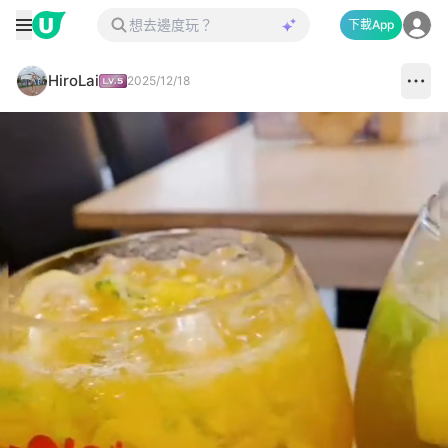
下載App
HiroLai
2025/12/18