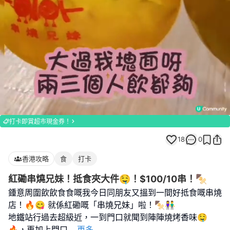
Loaded
:
Unmute
100.00%
打卡即賞超市現金券！
18
0
香港攻略
食
打卡
紅磡串燒兄妹！抵食夾大件🤤！$100/10串！🍢
鍾意周圍飲飲食食嘅我今日同朋友又搵到一間好抵食嘅串燒
店！🔥😋 就係紅磡嘅「串燒兄妹」啦！🍢👫
地鐵站行過去超級近，一到門口就聞到陣陣燒烤香味🤤
🔥，再加上門口
...
更多